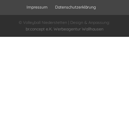
Impressum
Datenschutzerklärung
© Volleyball Niederstetten | Design & Anpassung:
br.concept e.K. Werbeagentur Wallhausen